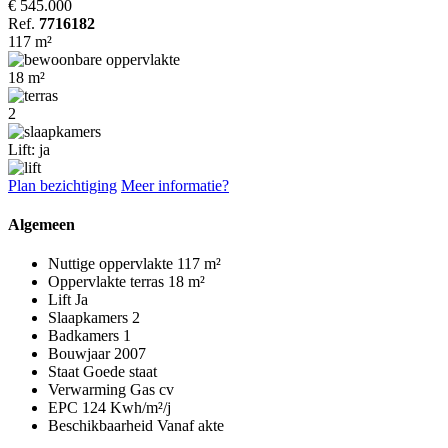
€ 545.000
Ref.
7716182
117 m²
18 m²
2
Lift: ja
Plan bezichtiging
Meer informatie?
Algemeen
Nuttige oppervlakte
117 m²
Oppervlakte terras
18 m²
Lift
Ja
Slaapkamers
2
Badkamers
1
Bouwjaar
2007
Staat
Goede staat
Verwarming
Gas cv
EPC
124 Kwh/m²/j
Beschikbaarheid
Vanaf akte