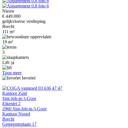
Nieuw
€ 449.000
gelijkvloerse verdieping
Brecht
111 m²
19 m²
3
Lift: ja
Toon meer
favoriet
03 636 47 47
Kantoor Zuid
Sint-Job-in-'t-Goor
Eikenlei 2
2960 Sint-Job-in-'t-Goor
Kantoor Noord
Brecht
Gemeenteplaats 17