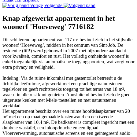
Vorige
Volgende
Knap afgewerkt appartement in het
woonerf 'Hoeveweg'
7716182
Dit schitterend appartement van 117 m² bevindt zich in het stijlvolle
woonerf ‘Hoeveweg’, midden in het centrum van Sint-Job. De
residentie (lift!) werd gebouwd in 2007 met bijzondere aandacht
voor kwaliteit, comfort en rust. Het volledig omheinde woonerf is
enkel toegankelijk via automatische toegangspoorten, wat zorgt voor
extra privacy en veiligheid.
Indeling: Via de ruime inkomhal met gastentoilet betreedt u de
lichtrijke leefruimte, afgewerkt met een prachtige natuurstenen
tegelvloer en geeft rechtstreeks toegang tot het terras van 18 m²,
waar u in alle rust kunt genieten. Aansluitend bevindt zich de goed
uitgeruste keuken met Miele-toestellen en met natuurstenen
werkblad.
Het appartement beschikt over een ruime hoofdslaapkamer van 20
m² met een op maat gemaakte kastenwand en een tweede
slaapkamer van 10,4 m². De badkamer is compleet ingericht met een
dubbele wastafel, een inloopdouche en een ligbad.
Vloerverwarming, automatische screens en een geïntegreerd audio-