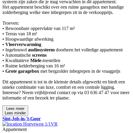
systeem zijn zaken die je mag verwachten in dit appartement.
Het appartement beschikt over een ruime garagebox met handige
zolderberging welke mee inbegrepen zit in de verkoopprijs.
Troeven:
• Bewoonbare oppervlakte van 117 m²
• Terras van 18 m²
• Hoogwaardige afwerking
•
Vloerverwarming
• Ingebouwd
audiosysteem
doorheen het volledige appartement
• Automatische
screens
• Kwalitatieve
Miele
-toestellen
• Ruime kelderberging van 16 m²
•
Grote garagebox
met bergzolder inbegrepen in de vraagprijs
Dit appartement is tot in de kleinste details afgewerkt en biedt een
unieke combinatie van luxe, comfort en een centrale ligging.
Interesse? Neem vrijblijvend contact op via 03 636 47 47 voor meer
informatie of een bezoek ter plaatse.
Lees meer
Lees minder
Sint-Job-in-'t-Goor
Hoeveweg 1/1VR
Appartement