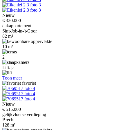
Nieuw
€ 320.000
dakappartement
Sint-Job-in-'t-Goor
82 m²
10 m²
2
Lift: ja
Toon meer
favoriet
Nieuw
€ 515.000
gelijkvloerse verdieping
Brecht
128 m²