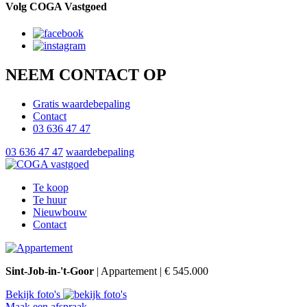
Volg COGA Vastgoed
NEEM CONTACT OP
Gratis waardebepaling
Contact
03 636 47 47
03 636 47 47
waardebepaling
Te koop
Te huur
Nieuwbouw
Contact
Sint-Job-in-'t-Goor
| Appartement | € 545.000
Bekijk foto's
Maak een afspraak